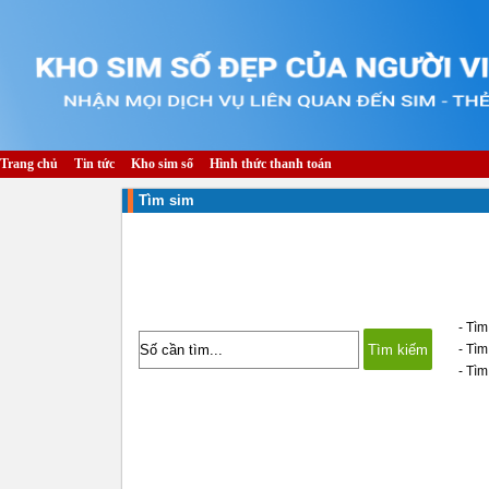
Trang chủ
Tin tức
Kho sim số
Hình thức thanh toán
Tìm sim
- Tìm
- Tì
- Tìm