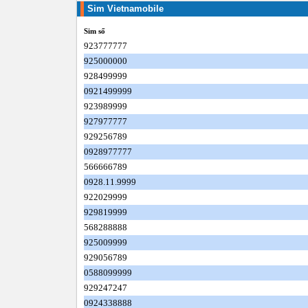
Sim Vietnamobile
Sim số
923777777
925000000
928499999
0921499999
923989999
927977777
929256789
0928977777
566666789
0928.11.9999
922029999
929819999
568288888
925009999
929056789
0588099999
929247247
0924338888