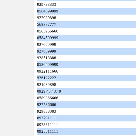
929733333
0564699999
922989898
568877777
0563966666
0584599999
927069999
927809999
928518888
0586499999
0922111666
926122222
921989898
0929.48.48.48
0589366666
927786666
929838383
0927911111
0923311111
0925511111