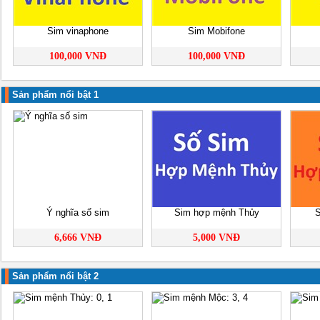
Sim vinaphone
Sim Mobifone
100,000 VNĐ
100,000 VNĐ
Sản phẩm nổi bật 1
Ý nghĩa số sim
Sim hợp mệnh Thủy
S
6,666 VNĐ
5,000 VNĐ
Sản phẩm nổi bật 2