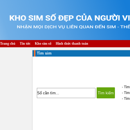
Trang chủ
Tin tức
Kho sim số
Hình thức thanh toán
Tìm sim
- Tìm
- Tì
- Tìm