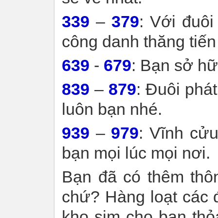
339
–
379
: Với đuôi 
công danh thăng tiến v
639
-
679
: Bạn sở hữ
839
–
879
: Đuôi phát 
luôn bạn nhé.
939
–
979
: Vĩnh cửu
bạn mọi lúc mọi nơi.
Bạn đã có thêm thôn
chứ? Hàng loạt các 
kho sim cho bạn thỏ