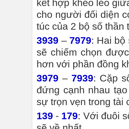
kết hợp khéo léo giữa
cho người đối diện c
túc của 2 bộ số thần t
3939
–
7979
: Hai bộ
sẽ chiếm chọn được 
hơn với phần đồng k
3979
–
7939
: Cặp sô
đứng cạnh nhau tạo
sự trọn vẹn trong tài
139
-
179
: Với đuôi sô
sẽ về nhất.