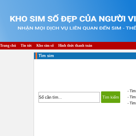
Trang chủ
Tin tức
Kho sim số
Hình thức thanh toán
Tìm sim
- Tìm
- Tì
- Tìm