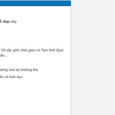
ố đẹp
này.
Vô sắc giới, thời gian có Tam thời Quá
 Nhân…
tượng của sự trường thọ.
ần và tính dục.