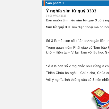
Sản phẩm 1
Ý nghĩa sim tứ quý 3333
04:00 07/03/2023
Bạn muốn tìm hiểu
sim tứ quý 3
có ý n
Sim tứ quý 3
là sim điện thoại mà có bốn
Số 3 là một con số bí ẩn được gắn liền 
Trong quan niệm Phật giáo có Tam bảo Ph
khứ – Hiện tại – Vị lai, Tam vô lậu học 
Số 3 là con số vững chắc như kiềng 3 châ
Thiên Chúa ba ngôi – Chúa cha, Chúa con
Với ý nghĩa linh thiêng của số 3 nên n