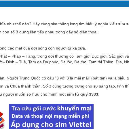
ghĩa như thế nào? Hãy cùng sim thăng long tìm hiểu ý nghĩa kiểu
sim s
 con số 3 đứng liên tiếp nhau trong dãy số điện thoại.
trong các mặt của đời sống con người từ xa xưa.
ật – Pháp – Tăng, trong đời thương có Tam giới Dục giới, Sắc giới và 
Giới– Định – Tuệ, Tam đa Đa phúc, Đa lộc, Đa thọ, Tam tài Thiên, Địa,
n, Người Trung Quốc có câu "3 với 3 là mãi mãi" (bất tận) và là biểu 
 và Chúa thánh thần. Số 3 cũng tượng trưng cho sự sáng tạo, tinh th
hiều người muốn sở hữu cho mình một
sim tứ quý 3333
.