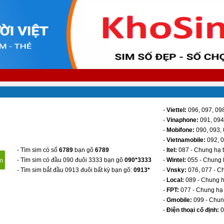
-
Viettel:
096, 097, 098
-
Vinaphone:
091, 094,
-
Mobifone:
090, 093, 
-
Vietnamobile:
092, 0
- Tìm sim có số
6789
bạn gõ
6789
-
Itel:
087 - Chung hạ 
- Tìm sim có đầu 090 đuôi 3333 bạn gõ
090*3333
-
Wintel:
055 - Chung 
- Tìm sim bắt đầu 0913 đuôi bất kỳ bạn gõ:
0913*
-
Vnsky:
076, 077 - C
-
Local:
089 - Chung h
-
FPT:
077 - Chung hạ 
-
Gmobile:
099 - Chun
-
Điện thoại cố định:
0