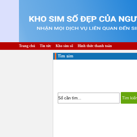
Trang chủ
Tin tức
Kho sim số
Hình thức thanh toán
Tìm sim