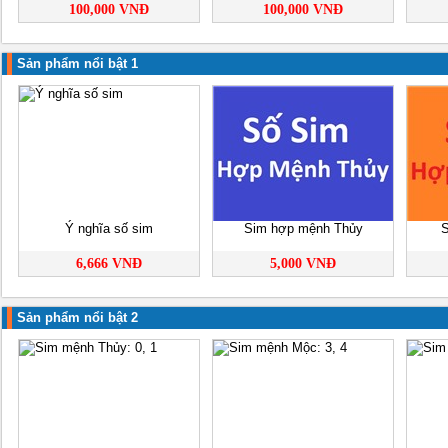
100,000 VNĐ
100,000 VNĐ
Sản phẩm nổi bật 1
Ý nghĩa số sim
Sim hợp mệnh Thủy
S
6,666 VNĐ
5,000 VNĐ
Sản phẩm nổi bật 2