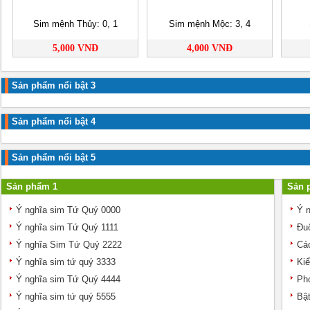
Sim mệnh Thủy: 0, 1
Sim mệnh Mộc: 3, 4
5,000 VNĐ
4,000 VNĐ
Sản phẩm nổi bật 3
Sản phẩm nổi bật 4
Sản phẩm nổi bật 5
Sản phẩm 1
Sản 
Ý nghĩa sim Tứ Quý 0000
Ý n
Ý nghĩa sim Tứ Quý 1111
Đuô
Ý nghĩa Sim Tứ Quý 2222
Các
Ý nghĩa sim tứ quý 3333
Kiể
Ý nghĩa sim Tứ Quý 4444
Pho
Ý nghĩa sim tứ quý 5555
Bật