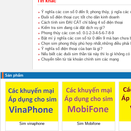
Tin khác
Ý nghĩa các con số 0 đến 9, phong thủy, ý ngĩa các c
Đuôi số điện thoại cực tốt cho dân kinh doanh
Cách tính sim ĐẠI CÁT chỉ bằng 4 số điện thoại
Kiểm tra sim đang cài đặt dịch vụ gì?
Phong thủy các con số: 0-1-2-3-4-5-6-7-8-9
Bật mí ý nghĩa các con số từ 0 đến 9 mà bạn chưa b
Chọn sim phong thủy phù hợp nhất,những điều phải 
Ý nghĩa số điện thoại của bạn là gì?
Nếu biết các đuôi sim thần tài này thì lo gì không có
Chuyển tiền từ tài khoản chính sim các mạng
Sản phẩm
Sim vinaphone
Sim Mobifone