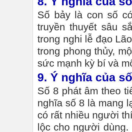
8. Ý nghĩa của số
Số bảy là con số c
truyền thuyết sâu 
trong nghi lễ đạo Lã
trong phong thủy, mộ
sức mạnh kỳ bí và m
9. Ý nghĩa của số
Số 8 phát âm theo tiế
nghĩa số 8 là mang l
có rất nhiều người th
lộc cho người dùng. 