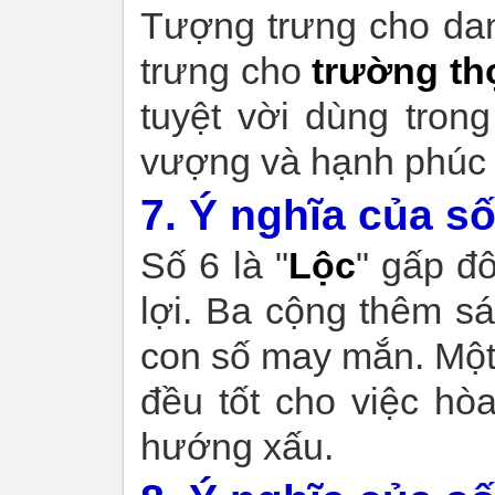
Tượng trưng cho dan
trưng cho
trường thọ
tuyệt vời dùng trong
vượng và hạnh phúc 
7. Ý nghĩa của số
Số 6 là "
Lộc
" gấp đô
lợi. Ba cộng thêm s
con số may mắn. Một s
đều tốt cho việc hò
hướng xấu.