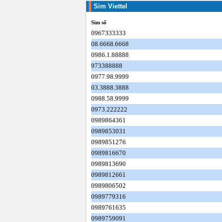
Sim Viettel
Sim số
0967333333
08.6668.6668
0986.1.88888
973388888
0977.98.9999
03.3888.3888
0988.58.9999
0973.222222
0989864361
0989853031
0989851276
0989816670
0989813690
0989812661
0989806502
0989779316
0989761635
0989759091