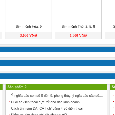
Sim mệnh Hỏa: 9
Sim mệnh Thổ: 2, 5, 8
S
3,000 VNĐ
1,000 VNĐ
Sản phẩm 2
S
Ý nghĩa các con số 0 đến 9, phong thủy, ý ngĩa các cặp số....
Đuôi số điện thoại cực tốt cho dân kinh doanh
Cách tính sim ĐẠI CÁT chỉ bằng 4 số điện thoại
Kiểm tra sim đang cài đặt dịch vụ gì?