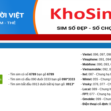
-
Viettel:
096, 097, 098
-
Vinaphone:
091, 094,
-
Mobifone:
090, 093, 
-
Vietnamobile:
092, 0
- Tìm sim có số
6789
bạn gõ
6789
-
Itel:
087 - Chung hạ 
- Tìm sim có đầu 090 đuôi 3333 bạn gõ
090*3333
-
Wintel:
055 - Chung 
- Tìm sim bắt đầu 0913 đuôi bất kỳ bạn gõ:
0913*
-
Vnsky:
076, 077 - C
-
Local:
089 - Chung h
-
FPT:
077 - Chung hạ 
-
Gmobile:
099 - Chun
-
Điện thoại cố định:
0