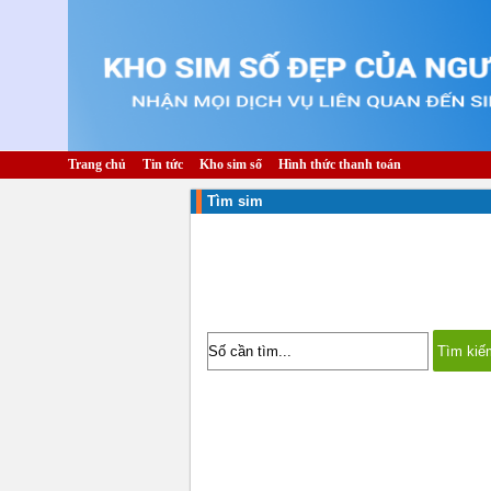
Trang chủ
Tin tức
Kho sim số
Hình thức thanh toán
Tìm sim