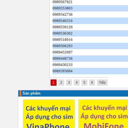
0989567921
0989553803
0989542736
0989540310
0989539120
0989536302
0989518916
0989506293
0989452697
0989448736
0989430233
0989395694
1
2
3
4
5
6
Tiếp
Sản phẩm