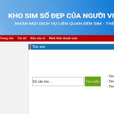
Trang chủ
Tin tức
Kho sim số
Hình thức thanh toán
Tìm sim
- Tìm
- Tì
- Tìm