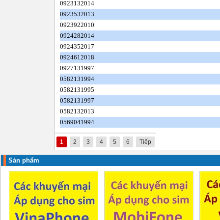
0923132014
0923532013
0923922010
0924282014
0924352017
0924612018
0927131997
0582131994
0582131995
0582131997
0582132013
0569041994
1
2
3
4
5
6
Tiếp
Sản phẩm