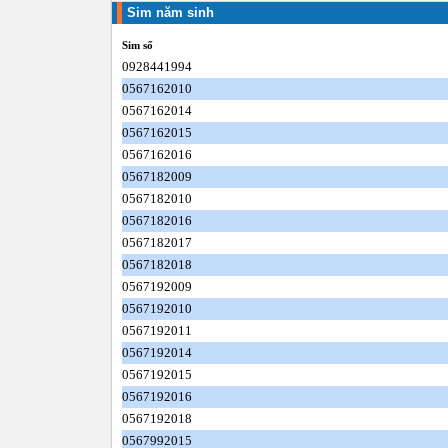
Sim năm sinh
Sim số
0928441994
0567162010
0567162014
0567162015
0567162016
0567182009
0567182010
0567182016
0567182017
0567182018
0567192009
0567192010
0567192011
0567192014
0567192015
0567192016
0567192018
0567992015