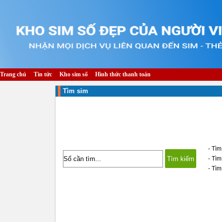
Trang chủ
Tin tức
Kho sim số
Hình thức thanh toán
Tìm sim
- Tìm
- Tì
- Tìm